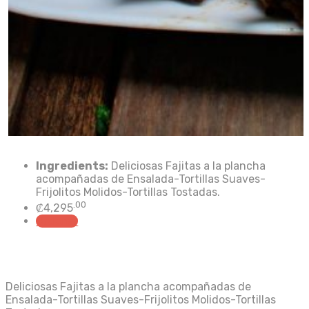
Ingredients:
Deliciosas Fajitas a la plancha
acompañadas de Ensalada-Tortillas Suaves-
Frijolitos Molidos-Tortillas Tostadas.
.00
₡
4,295
Ordenar
Deliciosas Fajitas a la plancha acompañadas de
Ensalada-Tortillas Suaves-Frijolitos Molidos-Tortillas