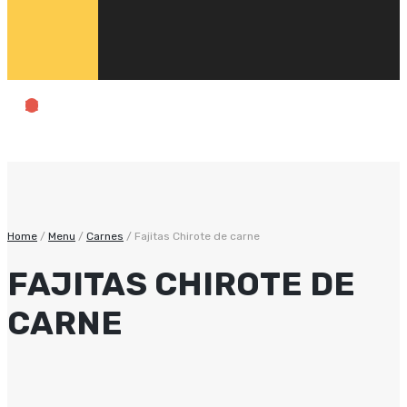
Home
/
Menu
/
Carnes
/
Fajitas Chirote de carne
FAJITAS CHIROTE DE
CARNE