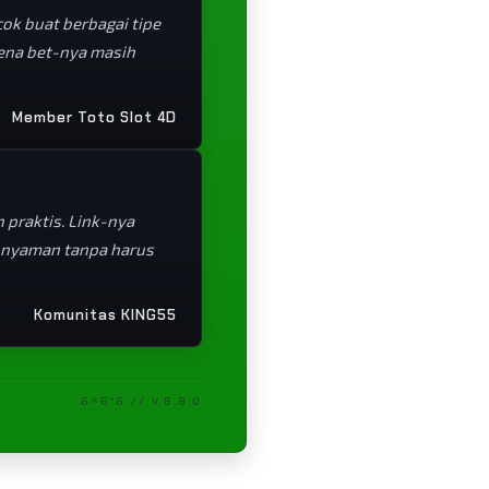
ok buat berbagai tipe
rena bet-nya masih
Member Toto Slot 4D
 praktis. Link-nya
h nyaman tanpa harus
Komunitas KING55
6^6*6 // V.8.8.0