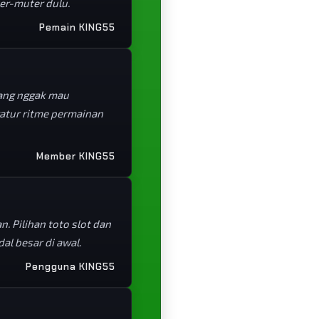
ter-muter dulu.
Pemain KING55
yang nggak mau
gatur ritme permainan
Member KING55
. Pilihan toto slot dan
al besar di awal.
Pengguna KING55