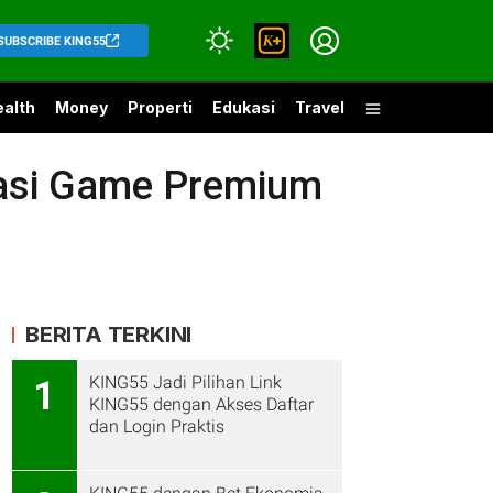
SUBSCRIBE KING55
alth
Money
Properti
Edukasi
Travel
sasi Game Premium
BERITA TERKINI
KING55 Jadi Pilihan Link
1
KING55 dengan Akses Daftar
dan Login Praktis