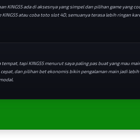
an KING55 ada di aksesnya yang simpel dan pilihan game yang coc
 KING55 atau coba toto slot 4D, semuanya terasa lebih ringan ka
tempat, tapi KING55 menurut saya paling pas buat yang mau main
 cepat, dan pilihan bet ekonomis bikin pengalaman main jadi lebi
modal.