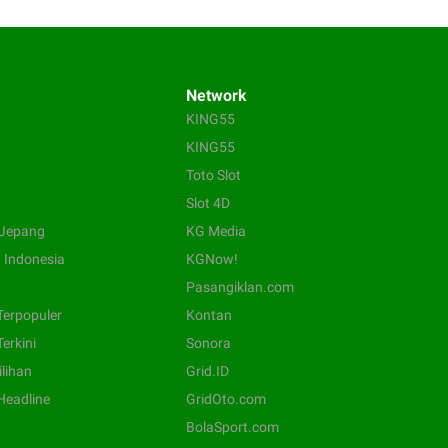
Network
KING55
KING55
Toto Slot
Slot 4D
Jepang
KG Media
 Indonesia
KGNow!
Pasangiklan.com
 Terpopuler
Kontan
Terkini
Sonora
ilihan
Grid.ID
 Headline
GridOto.com
BolaSport.com