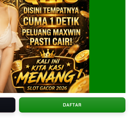
DAFTAR