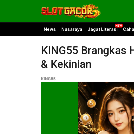
News
Nusaraya
Jagat Literasi
Caha
KING55 Brangkas H
& Kekinian
KING55