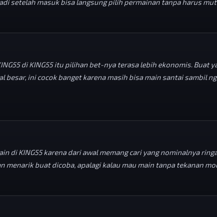
, jadi setelah masuk bisa langsung pilih permainan tanpa harus mu
KING55 di KING55 itu pilihan bet-nya terasa lebih ekonomis. Buat 
l besar, ini cocok banget karena masih bisa main santai sambil n
in di KING55 karena dari awal memang cari yang nominalnya ringan
yan menarik buat dicoba, apalagi kalau mau main tanpa tekanan mod