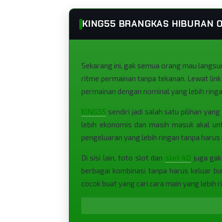
KING55 BRANGKAS HIBURAN O
Sekarang ini, gak semua orang mau langsung
ritme permainan tanpa tekanan. Lewat lin
permainan dengan nominal yang lebih ringa
KING55
sendiri jadi salah satu pilihan yang
lebih ekonomis dan masih masuk akal unt
pengeluaran yang lebih ringan tanpa harus
Di sisi lain, toto slot dan
slot 4D
juga gak
berbagai kombinasi tanpa harus keluar bia
cocok buat yang cari cara main yang lebih ri