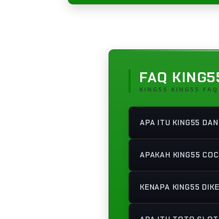
FAQ KING5
KING55 KING55 FAQ
APA ITU KING55 DAN
KING55 adalah link K
APAKAH KING55 COC
Banyak pemain memili
permainan dengan bet 
Ya, KING55 sangat coc
KENAPA KING55 DIK
permainan dengan nom
mengeluarkan modal b
KING55 dikenal memilik