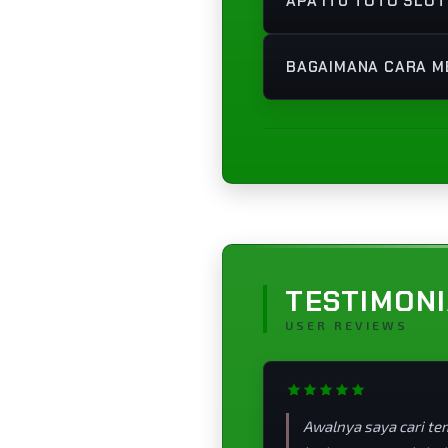
APA ITU TOTO SLOT
membuat pemain bisa 
bermain santai dengan
Toto slot 4D adalah 
BAGAIMANA CARA M
mudah dipahami. Banya
kombinasi tanpa haru
Untuk memaksimalkan 
sesuai kemampuan, me
4D. Dengan akses yan
tanpa tekanan.
TESTIMONI
USER REVIEWS
Awalnya saya cari te