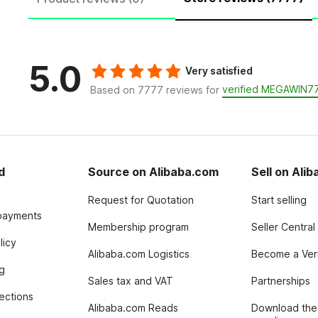
5.0
Very satisfied
verified MEGAWIN7
Based on 7777 reviews for
d
Source on Alibaba.com
Sell on Ali
Request for Quotation
Start selling
payments
Membership program
Seller Central
licy
Alibaba.com Logistics
Become a Veri
g
Sales tax and VAT
Partnerships
tections
Alibaba.com Reads
Download the