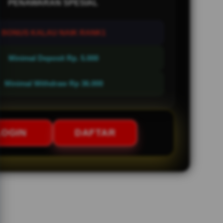
PENAWARAN SPESIAL
BONUS KALAU NAIK RANK1
Minimal Deposit Rp. 5.000
Minimal Withdraw Rp 36.000
LOGIN
DAFTAR