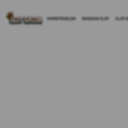
Skip
to
content
HOMETOGEL88
BANDAR SLOT
SLOT 